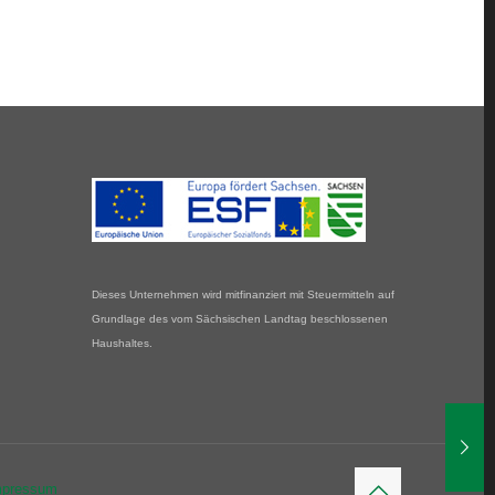
Dieses Unternehmen wird mitfinanziert mit Steuermitteln auf
Grundlage des vom Sächsischen Landtag beschlossenen
Haushaltes.
mpressum