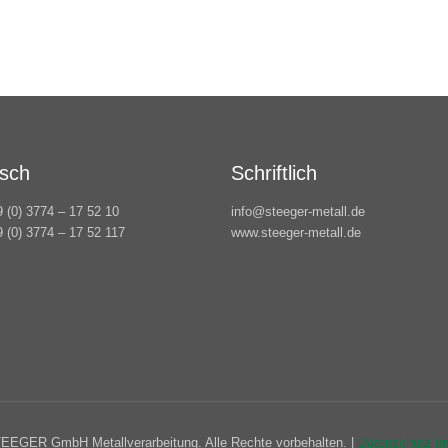
isch
Schriftlich
9 (0) 3774 – 17 52 10
info@steeger-metall.de
9 (0) 3774 – 17 52 117
www.steeger-metall.de
EEGER GmbH Metallverarbeitung. Alle Rechte vorbehalten. |
Datenschutz
I