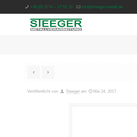
+49 (0) 3774 – 17 52 10
info@steeger-metall.de
Veröffentlicht von
Steeger
am
Mai 24, 2017